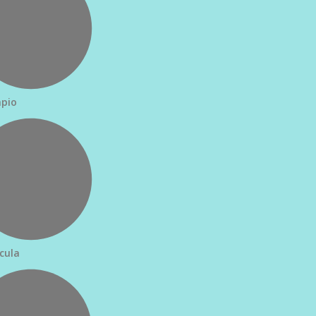
pio
cula