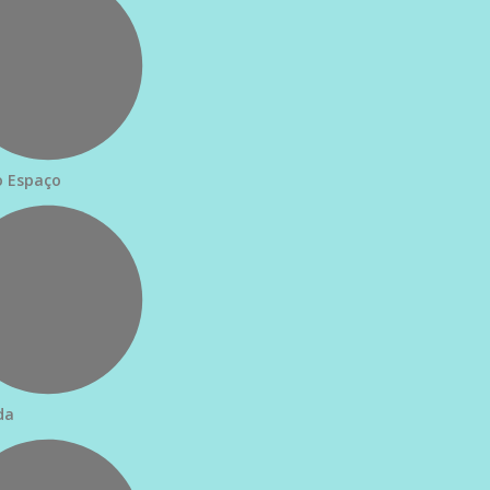
 Espaço
da