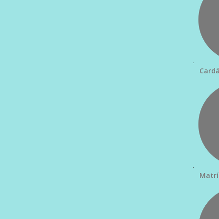
Cardá
Matrí