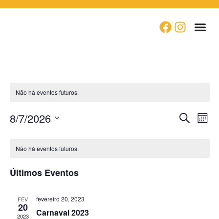
Material e
Área
Não há eventos futuros.
8/7/2026
Na
Pesqu
Procurar 
Mês
Selecione a data.
do
e
vi
Não há eventos futuros.
naveg
Ev
Últimos Eventos
de
visua
fevereiro 20, 2023
FEV
20
de
Carnaval 2023
2023